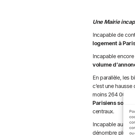
Une Mairie incapa
Incapable de cont
logement à Pari
Incapable encore 
volume d’annonc
En parallèle, les 
c’est une hausse
moins 264 000 dan
Parisiens sont p
centraux.
Pou
coo
con
Incapable aussi de
com
dénombre plus d
ou 