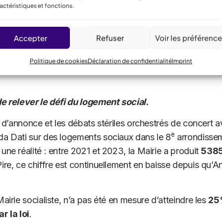
actéristiques et fonctions.
ents
dont sont privés celles et ceux qui vivent dans notre
e.
Accepter
Refuser
Voir les préférenc
s de faire respecter la régulation sur les logements Airb
 remplissent pas les critères pour figurer sur les p
Politique de cookies
Déclaration de confidentialité
Imprint
e relever le défi du logement social.
s d’annonce et les débats stériles orchestrés de concert a
e
a Dati sur des logements sociaux dans le 8
arrondissem
ne réalité : entre 2021 et 2023, la Mairie a produit
5385
Pire, ce chiffre est continuellement en baisse depuis qu’
airie socialiste, n’a pas été en mesure d’atteindre les
25
r la loi
.