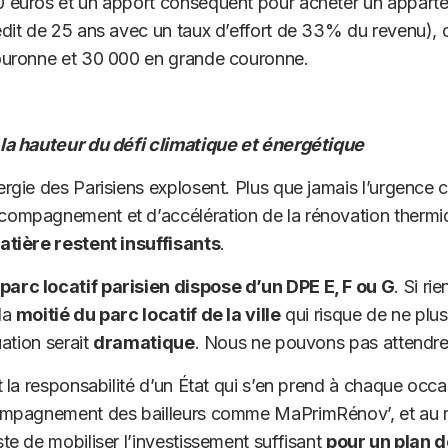
0 euros et un apport conséquent pour acheter un appar
édit de 25 ans avec un taux d’effort de 33% du revenu),
couronne et 30 000 en grande couronne.
la hauteur du défi climatique et énergétique
ergie des Parisiens explosent. Plus que jamais l’urgence 
compagnement et d’accélération de la rénovation therm
atière restent insuffisants
.
arc locatif parisien dispose d’un DPE E, F ou G
. Si rie
la
moitié du parc locatif de la ville
qui risque de ne plus
uation serait
dramatique
. Nous ne pouvons pas attendre 
t la responsabilité d’un État qui s’en prend à chaque occ
compagnement des bailleurs comme MaPrimRénov’, et au r
te de mobiliser l’investissement suffisant
pour un plan d