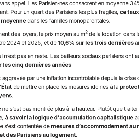
 sans appel. Les Parisien·nes consacrent en moyenne 34
nt. Pour un quart des Parisiens les plus fragiles,
ce taux
n moyenne
dans les familles monoparentales.
2
ent des loyers, le prix moyen au m
de la location dans l
re 2024 et 2025, et de
10,6% sur les trois dernières 
 n’est pas en reste. Les bailleurs sociaux parisiens ont 
 les cinq dernières années
.
t aggravée par une inflation incontrôlable depuis la crise 
’État
de mettre en place les mesures idoines à la
protect
oyens
.
 ne s’est pas montrée plus à la hauteur. Plutôt que traiter 
e,
à savoir la logique d’accumulation capitalistique
ap
ie s’est contentée de
mesures d’accommodement au mé
et des Parisiens au logement
.