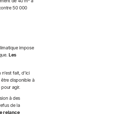
tement de 40 m
à
 contre 50 000
climatique impose
ique.
Les
n n’est fait, d’ici
 être disponible à
pour agir.
asion à des
efus de la
e relance