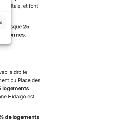
 capitale, et font
es
nb, puisque
25
lateformes
.
vec la droite
ent ou Place des
 logements
Anne Hidalgo est
% de logements