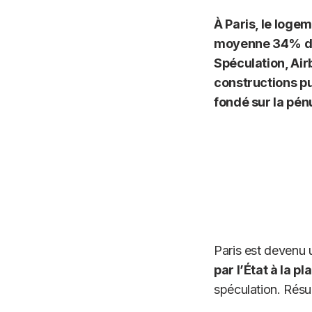
À Paris, le loge
moyenne 34% de 
Spéculation, Air
constructions pu
fondé sur la pén
Paris est devenu u
par l’État à la p
spéculation. Résul