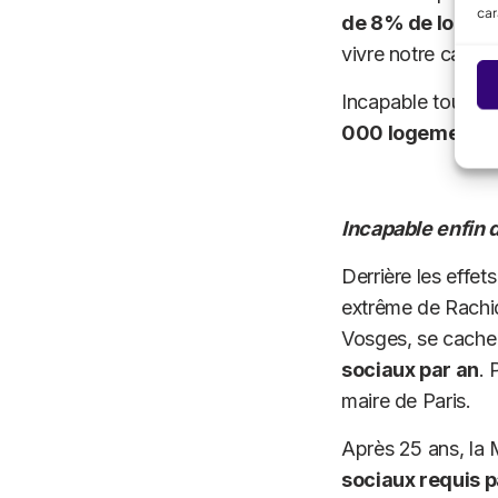
car
de 8% de logem
vivre notre capital
Incapable toujour
000 logements ne
Incapable enfin d
Derrière les effet
extrême de Rachid
Vosges, se cache u
sociaux par an
. 
maire de Paris.
Après 25 ans, la M
sociaux requis pa