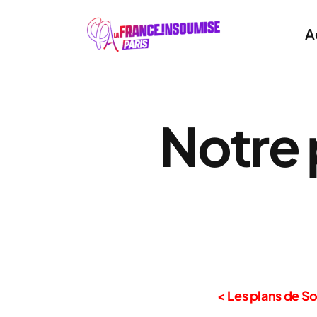
A
Notre 
< Les plans de S