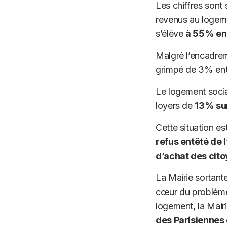
Les chiffres sont
revenus au logeme
s’élève
à 55% e
Malgré l’encadrem
grimpé de 3% ent
Le logement social
loyers de
13% sur
Cette situation es
refus entêté de l
d’achat des cit
La Mairie sortante
cœur du problèm
logement, la Mair
des Parisiennes 