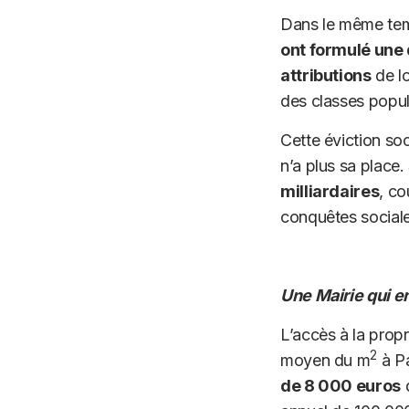
Dans le même temp
ont formulé une
attributions
de l
des classes popu
Cette éviction soc
n’a plus sa place.
milliardaires
, co
conquêtes sociale
Une Mairie qui e
L’accès à la propr
2
moyen du m
à Pa
de 8 000 euros
d