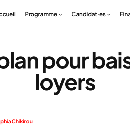
ccueil
Programme
Candidat·es
Fin
plan pour bais
loyers
ophia Chikirou