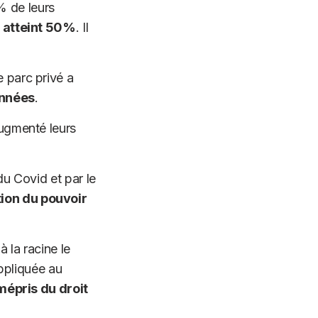
% de leurs
 atteint 50%
. Il
e parc privé a
années
.
augmenté leurs
du Covid et par le
ion du pouvoir
à la racine le
pliquée au
pris du droit