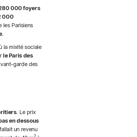
280 000 foyers
2 000
e les Parisiens
e
.
 la mixité sociale
ir
le Paris des
l’avant-garde des
ritiers
. Le prix
pas en dessous
allait un revenu
2