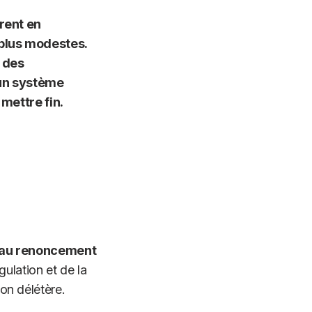
rent en
 plus modestes.
 des
’un système
mettre fin.
 au renoncement
égulation et de la
ion délétère.