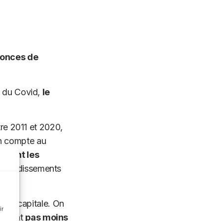
onces de
e du Covid,
le
tre 2011 et 2020,
n compte au
, dont les
arrondissements
s la capitale. On
ir
ce sont
pas moins