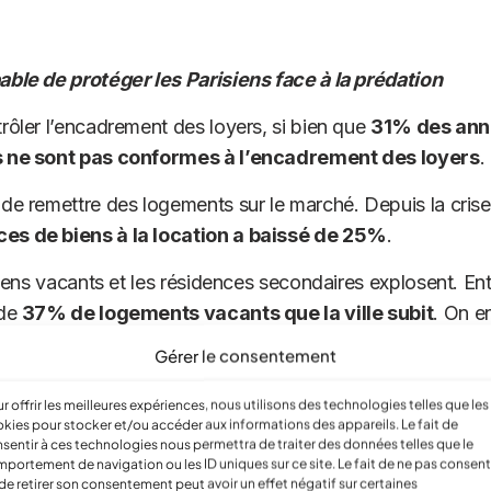
ble de protéger les Parisiens face à la prédation
rôler l’encadrement des loyers, si bien que
31% des ann
s ne sont pas conformes à l’encadrement des loyers
.
de remettre des logements sur le marché. Depuis la cris
es de biens à la location a baissé de 25%
.
biens vacants et les résidences secondaires explosent. En
 de
37% de logements vacants que la ville subit
. On e
s la capitale, soit
pratiquement un logement sur cinq
Gérer le consentement
rivés
. Ce taux atteint
2 logements sur 5 dans certains
r offrir les meilleures expériences, nous utilisons des technologies telles que les
kies pour stocker et/ou accéder aux informations des appareils. Le fait de
sentir à ces technologies nous permettra de traiter des données telles que le
 contrôler la prolifération des logements type Airbnb dan
portement de navigation ou les ID uniques sur ce site. Le fait de ne pas consent
e
90 000 logements Airbnb
dans la capitale. Au total, 
de retirer son consentement peut avoir un effet négatif sur certaines