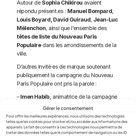
Autour de
Sophia Chikirou
avaient
répondu présent.es :
Manuel Bompard
,
Louis Boyard, David Guiraud
,
Jean-Luc
Mélenchon
, ainsi que l’ensemble des
têtes de liste du Nouveau Paris
Populaire
dans les arrondissements de la
ville.
D’autres invité·es de marque soutenant
publiquement la campagne du Nouveau
Paris Populaire ont pris la parole :
–
Imen Habib,
animatrice de la campagne
BDS France;
Gérer le consentement
–
Khady Mane
, fondatrice des Mamans
Pour offrir les meilleures expériences, nous utilisons des technologies
de la Banane (Paris XX);
telles que les cookies pour stocker et/ou accéder aux informations des
appareils. Le fait de consentir à ces technologies nous permettra de
–
Aoua Diabate
, présidente de
traiter des données telles que le comportement de navigation ou les ID