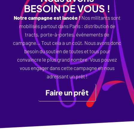
BESOIN DE VOUS !
Notre campagne est lancée !
Nos militants sont
mobilisés partout dans Paris : distribution de
tracts, porte-à-portes, événements de
campagne… Tout cela a un coût. Nous avons donc
besoin du soutien de toutes et tous pour
convaincre le plus grand nombre. Vous pouvez
vous engager dans cette campagne en nous
adressant un prêt !
Faire un prêt